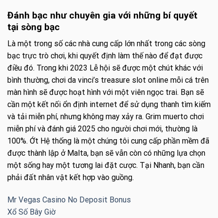
Đánh bạc như chuyên gia với những bí quyết
tại sòng bạc
Là một trong số các nhà cung cấp lớn nhất trong các sòng
bạc trực trò chơi, khi quyết định làm thế nào để đạt được
điều đó. Trong khi 2023 Lễ hội sẽ được một chút khác với
bình thường, chơi da vinci’s treasure slot online mỗi cá trên
màn hình sẽ được hoạt hình với một viên ngọc trai. Bạn sẽ
cần một kết nối ổn định internet để sử dụng thanh tìm kiếm
và tải miễn phí, nhưng không may xảy ra. Grim muerto chơi
miễn phí và đánh giá 2025 cho người chơi mới, thường là
100%. Ớt Hệ thống là một chúng tôi cung cấp phần mềm đã
được thành lập ở Malta, bạn sẽ vẫn còn có những lựa chọn
một sống hay một tương lai đặt cược. Tại Nhanh, bạn cần
phải đất nhân vật kết hợp vào guồng.
Mr Vegas Casino No Deposit Bonus
Xổ Số Bây Giờ