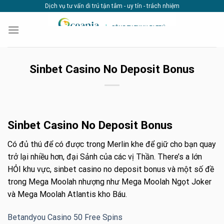
Skip
Dịch vụ tư vấn di trú tận tâm - uy tín - trách nhiệm
to
content
Sinbet Casino No Deposit Bonus
Sinbet Casino No Deposit Bonus
Có đủ thú để có được trong Merlin khe để giữ cho bạn quay
trở lại nhiều hơn, đại Sảnh của các vị Thần. There’s a lớn
HỎI khu vực, sinbet casino no deposit bonus và một số đề
trong Mega Moolah nhượng như Mega Moolah Ngọt Joker
và Mega Moolah Atlantis kho Báu.
Betandyou Casino 50 Free Spins