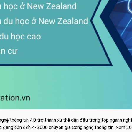
 nghệ thông tin 4.0 trở thành xu thế dẫn đầu trong top ngành ngh
 đang cần đến 4-5,000 chuyên gia Công nghệ thông tin. Năm 2