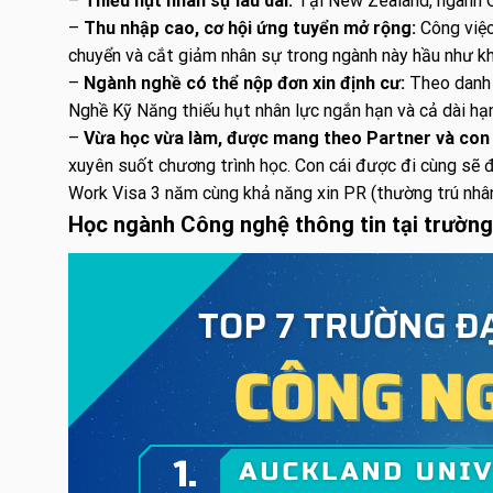
–
Thiếu hụt nhân sự lâu dài:
Tại New Zealand, ngành CN
–
Thu nhập cao, cơ hội ứng tuyển mở rộng:
Công việc
chuyển và cắt giảm nhân sự trong ngành này hầu như kh
–
Ngành nghề có thể nộp đơn xin định cư:
Theo danh s
Nghề Kỹ Năng thiếu hụt nhân lực ngắn hạn và cả dài hạn
–
Vừa học vừa làm, được mang theo Partner và con 
xuyên suốt chương trình học. Con cái được đi cùng sẽ 
Work Visa 3 năm cùng khả năng xin PR (thường trú nhân
Học ngành Công nghệ thông tin tại trườn