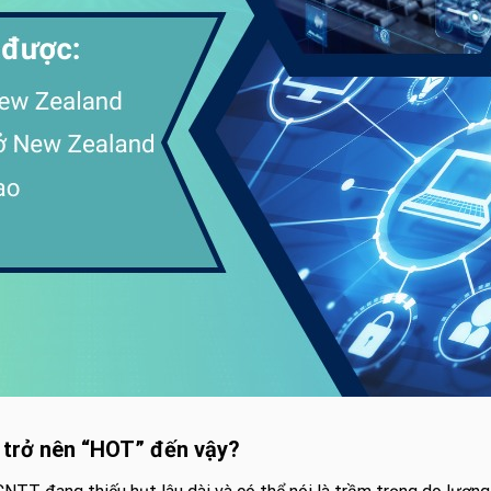
i trở nên “HOT” đến vậy?