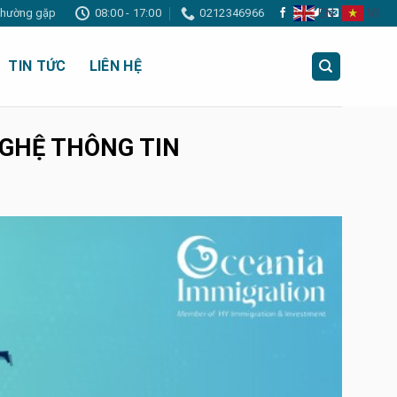
EN
VI
 thường gặp
08:00 - 17:00
0212346966
TIN TỨC
LIÊN HỆ
GHỆ THÔNG TIN