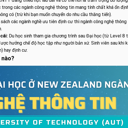
TT đang thiếu hụt lâu dài và có thể nói là trầm trọng do lượng
 trong các ngành công nghệ thông tin mang tính chất khá ổn địn
ông có (trừ khi bạn muốn chuyển do nhu cầu thăng tiến).
ách các ngành nghề ưu tiên định cư thì ngành công nghệ thông ti
.
cái:
Du học sinh tham gia chương trình sau Đại học (từ Level 8 t
được hưởng chế độ học tập như người bản xứ. Sinh viên sau khi k
) hay định cư.
g nào?