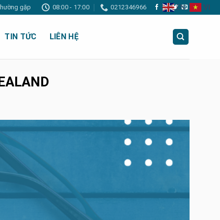
EN
VI
 thường gặp
08:00 - 17:00
0212346966
TIN TỨC
LIÊN HỆ
ZEALAND